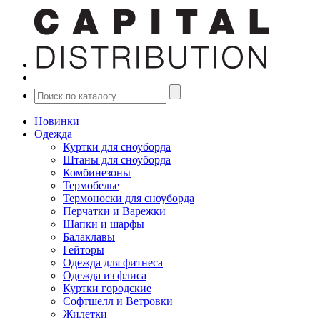
Новинки
Одежда
Куртки для сноуборда
Штаны для сноуборда
Комбинезоны
Термобелье
Термоноски для сноуборда
Перчатки и Варежки
Шапки и шарфы
Балаклавы
Гейторы
Одежда для фитнеса
Одежда из флиса
Куртки городские
Софтшелл и Ветровки
Жилетки