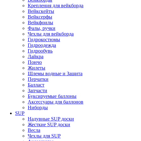
Крепления для вейкборда
Вейкскейты
Вейксерфы
Вейкфоилы
Фалы, ручки
Чехлы для вейкборда
Гидрокостюмы
Гидроодежда
Гидрообувь
Лайкра
Пончо
Жилеты
Шлемы водные и Защита
Перчатки
Балласт
Запчасти
Буксируемые баллоны
Аксессуары для баллонов
Ниборды
SUP
Надувные SUP доски
Жесткие SUP доски
Весла
Чехлы для SUP