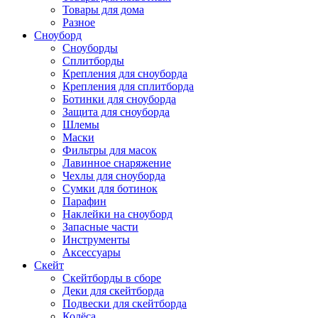
Товары для дома
Разное
Сноуборд
Сноуборды
Сплитборды
Крепления для сноуборда
Крепления для сплитборда
Ботинки для сноуборда
Защита для сноуборда
Шлемы
Маски
Фильтры для масок
Лавинное снаряжение
Чехлы для сноуборда
Сумки для ботинок
Парафин
Наклейки на сноуборд
Запасные части
Инструменты
Аксессуары
Скейт
Скейтборды в сборе
Деки для скейтборда
Подвески для скейтборда
Колёса