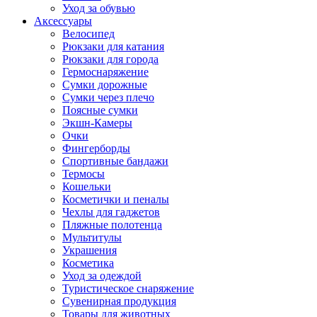
Уход за обувью
Аксессуары
Велосипед
Рюкзаки для катания
Рюкзаки для города
Гермоснаряжение
Сумки дорожные
Сумки через плечо
Поясные сумки
Экшн-Камеры
Очки
Фингерборды
Спортивные бандажи
Термосы
Кошельки
Косметички и пеналы
Чехлы для гаджетов
Пляжные полотенца
Мультитулы
Украшения
Косметика
Уход за одеждой
Туристическое снаряжение
Сувенирная продукция
Товары для животных