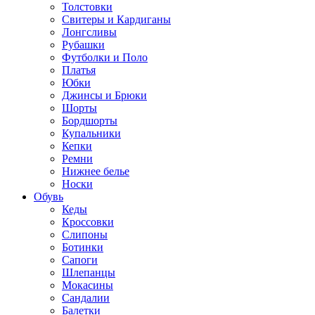
Толстовки
Свитеры и Кардиганы
Лонгсливы
Рубашки
Футболки и Поло
Платья
Юбки
Джинсы и Брюки
Шорты
Бордшорты
Купальники
Кепки
Ремни
Нижнее белье
Носки
Обувь
Кеды
Кроссовки
Слипоны
Ботинки
Сапоги
Шлепанцы
Мокасины
Сандалии
Балетки