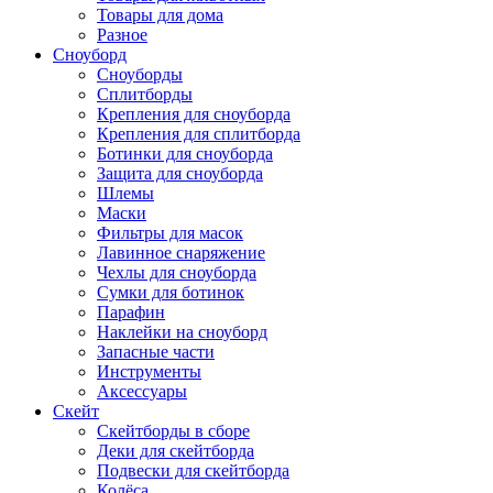
Товары для дома
Разное
Сноуборд
Сноуборды
Сплитборды
Крепления для сноуборда
Крепления для сплитборда
Ботинки для сноуборда
Защита для сноуборда
Шлемы
Маски
Фильтры для масок
Лавинное снаряжение
Чехлы для сноуборда
Сумки для ботинок
Парафин
Наклейки на сноуборд
Запасные части
Инструменты
Аксессуары
Скейт
Скейтборды в сборе
Деки для скейтборда
Подвески для скейтборда
Колёса