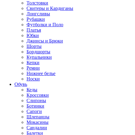
Толстовки
Свитеры и Кардиганы
Лонгсливы
Рубашки
Футболки и Поло
Платья
Юбки
Джинсы и Брюки
Шорты
Бордшорты
Купальники
Кепки
Ремни
Нижнее белье
Носки
Обувь
Кеды
Кроссовки
Слипоны
Ботинки
Сапоги
Шлепанцы
Мокасины
Сандалии
Балетки