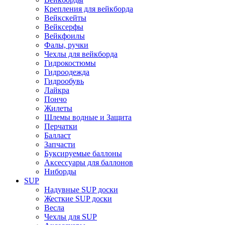
Крепления для вейкборда
Вейкскейты
Вейксерфы
Вейкфоилы
Фалы, ручки
Чехлы для вейкборда
Гидрокостюмы
Гидроодежда
Гидрообувь
Лайкра
Пончо
Жилеты
Шлемы водные и Защита
Перчатки
Балласт
Запчасти
Буксируемые баллоны
Аксессуары для баллонов
Ниборды
SUP
Надувные SUP доски
Жесткие SUP доски
Весла
Чехлы для SUP