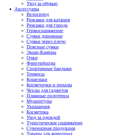
Уход за обувью
Аксессуары
Велосипед
Рюкзаки для катания
Рюкзаки для города
Гермоснаряжение
Сумки дорожные
Сумки через плечо
Поясные сумки
Экшн-Камеры
Очки
Фингерборды
Спортивные бандажи
Термосы
Кошельки
Косметички и пеналы
Чехлы для гаджетов
Пляжные полотенца
Мультитулы
Украшения
Косметика
Уход за одеждой
Туристическое снаряжение
Сувенирная продукция
Товары для животных