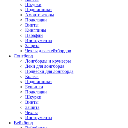
Шкурки
Подшипники
Амортизаторы
Подкладки
Винты
Кингпины
Парафин
Инструменты
Защита
Чехлы для скейтбордов
Лонгборд
Лонгборды и круизеры
Деки для лонгборда
Подвески для лонгборда
Колеса
Подшипники
Бушинги
Подкладки
Шкурки
Винты
Защита
Чехлы
Инструменты
Вейкборд
Вейкборды