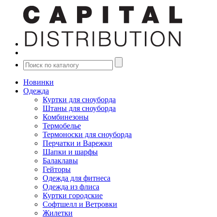
Новинки
Одежда
Куртки для сноуборда
Штаны для сноуборда
Комбинезоны
Термобелье
Термоноски для сноуборда
Перчатки и Варежки
Шапки и шарфы
Балаклавы
Гейторы
Одежда для фитнеса
Одежда из флиса
Куртки городские
Софтшелл и Ветровки
Жилетки